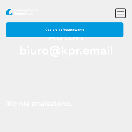
Odbierz dofinansowanie
Autor:
biuro@kpr.email
Nic nie znaleziono.