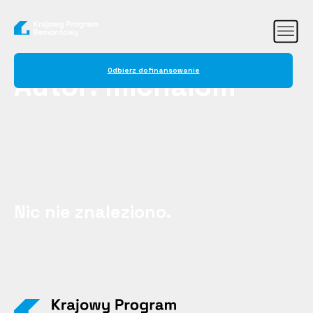
Odbierz dofinansowanie
Autor:
michal3m
Nic nie znaleziono.